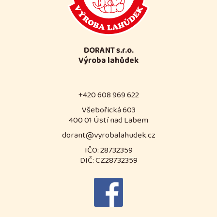
DORANT s.r.o.
Výroba lahůdek
+420 608 969 622
Všebořická 603
400 01 Ústí nad Labem
dorant@vyrobalahudek.cz
IČO: 28732359
DIČ: CZ28732359