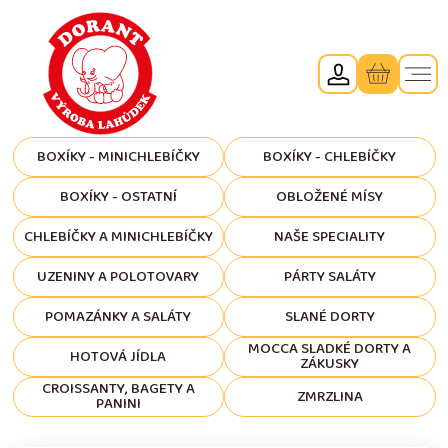
BOXÍKY - MINICHLEBÍČKY
BOXÍKY - CHLEBÍČKY
BOXÍKY - OSTATNÍ
OBLOŽENÉ MÍSY
CHLEBÍČKY A MINICHLEBÍČKY
NAŠE SPECIALITY
UZENINY A POLOTOVARY
PÁRTY SALÁTY
POMAZÁNKY A SALÁTY
SLANÉ DORTY
MOCCA SLADKÉ DORTY A
HOTOVÁ JÍDLA
ZÁKUSKY
CROISSANTY, BAGETY A
ZMRZLINA
PANINI