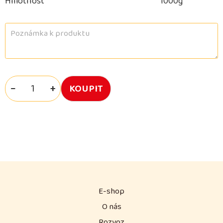
Hmotnost
1000g
−
+
E-shop
O nás
Rozvoz