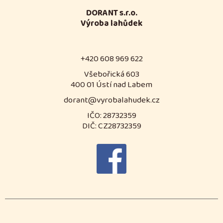
DORANT s.r.o.
Výroba lahůdek
+420 608 969 622
Všebořická 603
400 01 Ústí nad Labem
dorant@vyrobalahudek.cz
IČO: 28732359
DIČ: CZ28732359