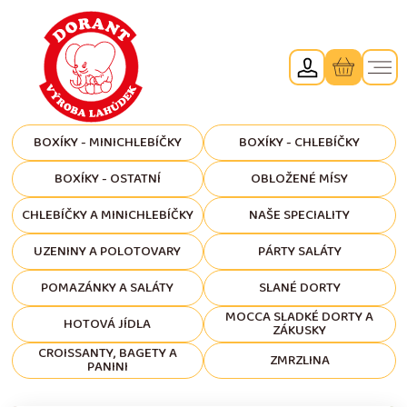
BOXÍKY - MINICHLEBÍČKY
BOXÍKY - CHLEBÍČKY
BOXÍKY - OSTATNÍ
OBLOŽENÉ MÍSY
CHLEBÍČKY A MINICHLEBÍČKY
NAŠE SPECIALITY
UZENINY A POLOTOVARY
PÁRTY SALÁTY
POMAZÁNKY A SALÁTY
SLANÉ DORTY
MOCCA SLADKÉ DORTY A
HOTOVÁ JÍDLA
ZÁKUSKY
CROISSANTY, BAGETY A
ZMRZLINA
PANINI