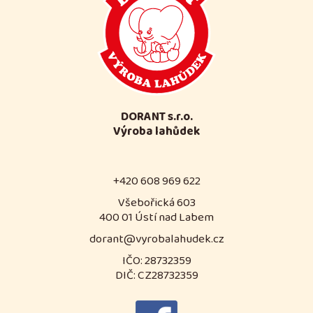
DORANT s.r.o.
Výroba lahůdek
+420 608 969 622
Všebořická 603
400 01 Ústí nad Labem
dorant@vyrobalahudek.cz
IČO: 28732359
DIČ: CZ28732359