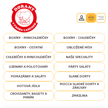
BOXÍKY - MINICHLEBÍČKY
BOXÍKY - CHLEBÍČKY
BOXÍKY - OSTATNÍ
OBLOŽENÉ MÍSY
CHLEBÍČKY A MINICHLEBÍČKY
NAŠE SPECIALITY
UZENINY A POLOTOVARY
PÁRTY SALÁTY
POMAZÁNKY A SALÁTY
SLANÉ DORTY
MOCCA SLADKÉ DORTY A
HOTOVÁ JÍDLA
ZÁKUSKY
CROISSANTY, BAGETY A
ZMRZLINA
PANINI