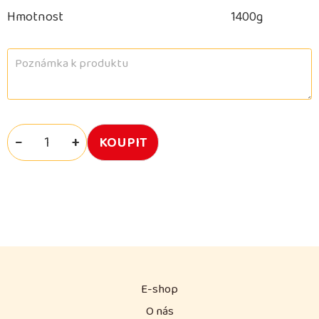
Hmotnost
1400g
−
+
E-shop
O nás