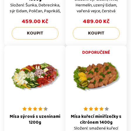
Složení: Šunka, Debrecínka,
Hermelín, uzený Eidam,
sýr Eidam, Poličan, Paprikáš,
vařená vejce, čerstvá
vařená vejce, obloha z
zelenina
459.00 Kč
489.00 Kč
čerstvé zeleniny
DOPORUČENÉ
Mísa sýrová s uzeninami
Mísa kuřecí miniřízečky s
1200g
citrónem 1400g
Složení: smažené kuřecí