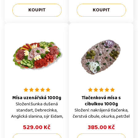
Mísa uzenářská 1000g
Tlačenková mísa s
Složení:šunka dušená
cibulkou 1000g
standart, Debrecínka,
Složení: nakrájená tlačenka,
Anglická slanina, sýr Eidam,
čerstvá cibule, okurka, petržel
Poličan, Paprikáš, obloha z
529.00 Kč
385.00 Kč
čerstvé zeleniny, vejce
vařená, petržel