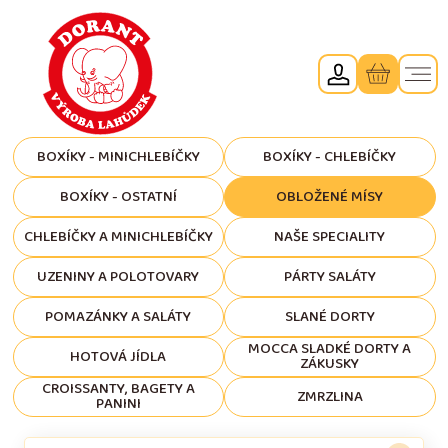
BOXÍKY - MINICHLEBÍČKY
BOXÍKY - CHLEBÍČKY
BOXÍKY - OSTATNÍ
OBLOŽENÉ MÍSY
CHLEBÍČKY A MINICHLEBÍČKY
NAŠE SPECIALITY
UZENINY A POLOTOVARY
PÁRTY SALÁTY
POMAZÁNKY A SALÁTY
SLANÉ DORTY
MOCCA SLADKÉ DORTY A
HOTOVÁ JÍDLA
ZÁKUSKY
CROISSANTY, BAGETY A
ZMRZLINA
PANINI