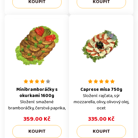
Minibramboráčky s
Caprese mísa 750g
okurkami 1600g
Složení: rajčata, sýr
Složení: smažené
mozzarella, olivy, olivový olej,
bramboráčky, čerstvá paprika,
ocet
okurka, petržel, lolo salát
359.00 Kč
335.00 Kč