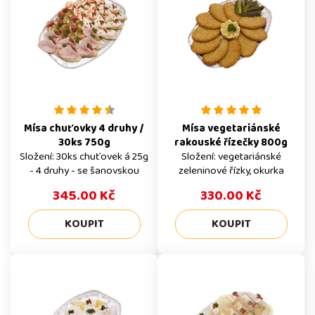
Mísa chuťovky 4 druhy /
Mísa vegetariánské
30ks 750g
rakouské řízečky 800g
Složení: 30ks chuťovek á 25g
Složení: vegetariánské
- 4 druhy - se šanovskou
zeleninové řízky, okurka
pomazánkou, s topinkovou
sterilovaná, citrón
345.00 Kč
330.00 Kč
pomazánkou, s finskou
pomazánkou, s uherskou
pomazánkou