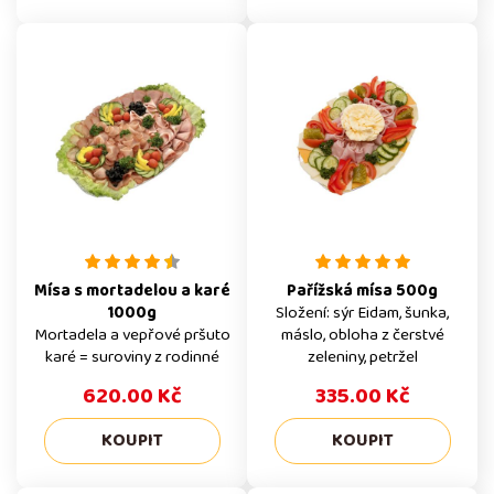
Mísa s mortadelou a karé
Pařížská mísa 500g
1000g
Složení: sýr Eidam, šunka,
Mortadela a vepřové pršuto
máslo, obloha z čerstvé
karé = suroviny z rodinné
zeleniny, petržel
pršutérie Chovaneček
620.00 Kč
335.00 Kč
Složení: cherry rajčata,
mortadela, pršuto karé,
čerstvé okurky, černé olivy,
lolo salát, žlutá paprika,
petržel