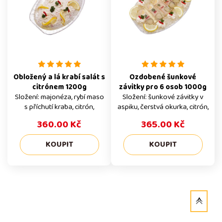
Obložený a lá krabí salát s
Ozdobené šunkové
citrónem 1200g
závitky pro 6 osob 1000g
Složení: majonéza, rybí maso
Složení: šunkové závitky v
s příchutí kraba, citrón,
aspiku, čerstvá okurka, citrón,
okurka, kapie, petržel
petržel
360.00 Kč
365.00 Kč