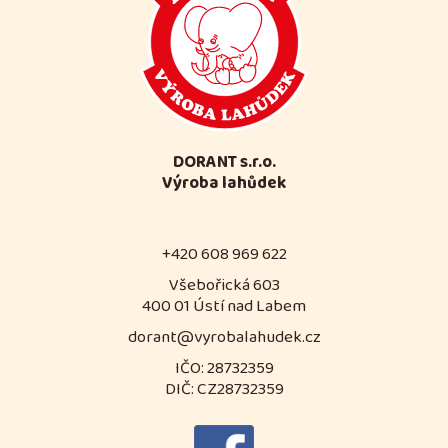
DORANT s.r.o.
Výroba lahůdek
+420 608 969 622
Všebořická 603
400 01 Ústí nad Labem
dorant@vyrobalahudek.cz
IČO: 28732359
DIČ: CZ28732359