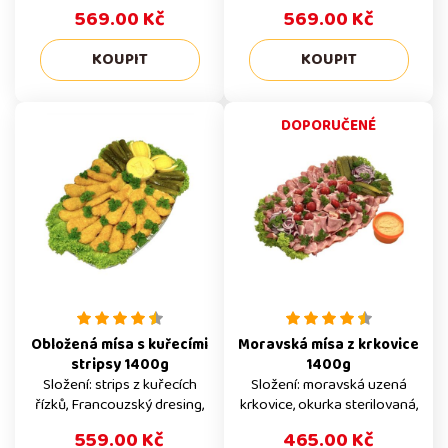
stripsy, smažené kuřecí
cibule, citrón, lolo salát,
569.00 Kč
569.00 Kč
řízečky, sterilovaná okurka,
petržel
citrón, petržel, lolo salát
DOPORUČENÉ
Obložená mísa s kuřecími
Moravská mísa z krkovice
stripsy 1400g
1400g
Složení: strips z kuřecích
Složení: moravská uzená
řízků, Francouzský dresing,
krkovice, okurka sterilovaná,
lolo salát, okurka
feferony, červená cibule, lolo
559.00 Kč
465.00 Kč
salát, petržel