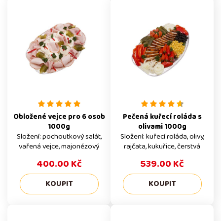
Obložené vejce pro 6 osob
Pečená kuřecí roláda s
1000g
olivami 1000g
Složení: pochoutkový salát,
Složení: kuřecí roláda, olivy,
vařená vejce, majonézový
rajčata, kukuřice, čerstvá
přeliv, šunka, debrenínka,
cibule a paprika, okurka
400.00 Kč
539.00 Kč
okurka a kapie, petržel