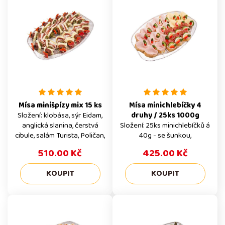
Mísa minišpízy mix 15 ks
Mísa minichlebíčky 4
Složení: klobása, sýr Eidam,
druhy / 25ks 1000g
anglická slanina, čerstvá
Složení: 25ks minichlebíčků á
cibule, salám Turista, Poličan,
40g - se šunkou,
okurka, čerstvá paprika, olivy
debrecínkou, sýrem a s
510.00 Kč
425.00 Kč
poličanem