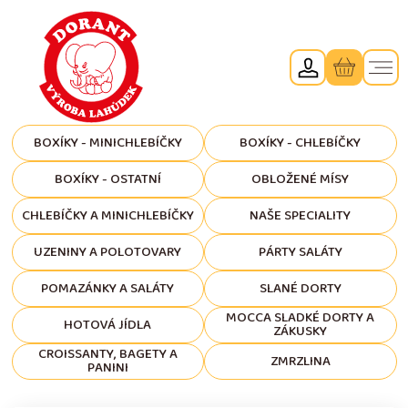
BOXÍKY - MINICHLEBÍČKY
BOXÍKY - CHLEBÍČKY
BOXÍKY - OSTATNÍ
OBLOŽENÉ MÍSY
CHLEBÍČKY A MINICHLEBÍČKY
NAŠE SPECIALITY
UZENINY A POLOTOVARY
PÁRTY SALÁTY
POMAZÁNKY A SALÁTY
SLANÉ DORTY
MOCCA SLADKÉ DORTY A
HOTOVÁ JÍDLA
ZÁKUSKY
CROISSANTY, BAGETY A
ZMRZLINA
PANINI