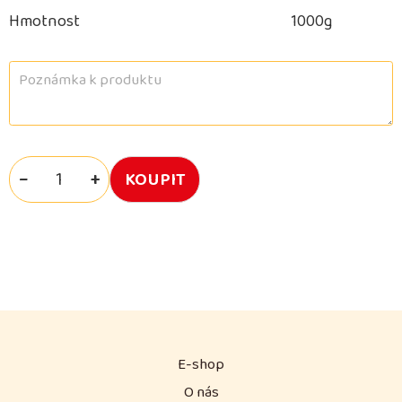
Hmotnost
1000g
−
+
E-shop
O nás