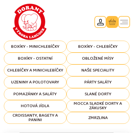
BOXÍKY - MINICHLEBÍČKY
BOXÍKY - CHLEBÍČKY
BOXÍKY - OSTATNÍ
OBLOŽENÉ MÍSY
CHLEBÍČKY A MINICHLEBÍČKY
NAŠE SPECIALITY
UZENINY A POLOTOVARY
PÁRTY SALÁTY
POMAZÁNKY A SALÁTY
SLANÉ DORTY
MOCCA SLADKÉ DORTY A
HOTOVÁ JÍDLA
ZÁKUSKY
CROISSANTY, BAGETY A
ZMRZLINA
PANINI