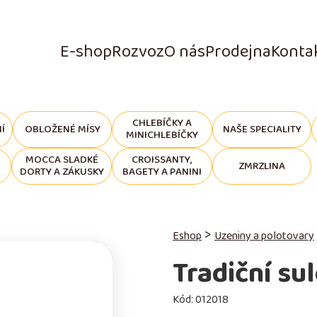
E-shop
Rozvoz
O nás
Prodejna
Konta
CHLEBÍČKY A
Í
OBLOŽENÉ MÍSY
NAŠE SPECIALITY
MINICHLEBÍČKY
MOCCA SLADKÉ
CROISSANTY,
ZMRZLINA
DORTY A ZÁKUSKY
BAGETY A PANINI
>
Eshop
Uzeniny a polotovary
Tradiční su
Kód:
012018