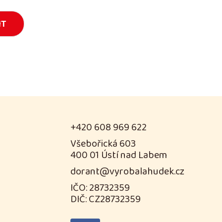
+420 608 969 622
Všebořická 603
400 01 Ústí nad Labem
dorant@vyrobalahudek.cz
IČO: 28732359
DIČ: CZ28732359