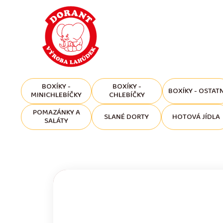
BOXÍKY -
BOXÍKY -
BOXÍKY - OSTATN
MINICHLEBÍČKY
CHLEBÍČKY
POMAZÁNKY A
SLANÉ DORTY
HOTOVÁ JÍDLA
SALÁTY