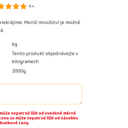
4×
c nekrájíme. Menší množství je možné
ě.
kg
Tento produkt objednávejte v
kilogramech
2000g
může nepatrně lišit od uvedené měrné
 cena se může nepatrně lišit od násobku
dnotkové ceny.