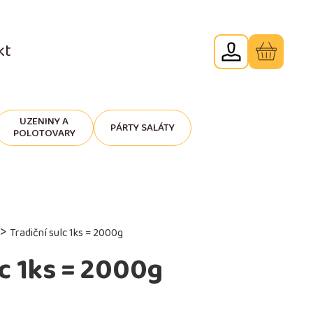
kt
UZENINY A
PÁRTY SALÁTY
POLOTOVARY
>
Tradiční sulc 1ks = 2000g
lc 1ks = 2000g