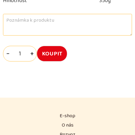
Hmotnost
350g
−
+
E-shop
O nás
Rozvoz