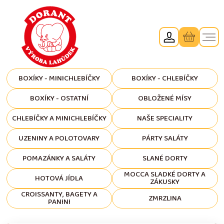
BOXÍKY - MINICHLEBÍČKY
BOXÍKY - CHLEBÍČKY
BOXÍKY - OSTATNÍ
OBLOŽENÉ MÍSY
CHLEBÍČKY A MINICHLEBÍČKY
NAŠE SPECIALITY
UZENINY A POLOTOVARY
PÁRTY SALÁTY
POMAZÁNKY A SALÁTY
SLANÉ DORTY
MOCCA SLADKÉ DORTY A
HOTOVÁ JÍDLA
ZÁKUSKY
CROISSANTY, BAGETY A
ZMRZLINA
PANINI