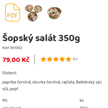
Šopský salát 350g
Kód:
901062
79.00 Kč
4×
Složení:
paprika čerstvá, okurka čerstvá, rajčata, Balkánský sýr,
sůl, pepř.
MJ
ks