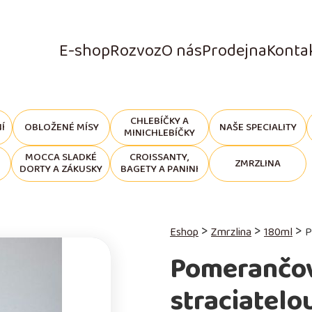
E-shop
Rozvoz
O nás
Prodejna
Konta
CHLEBÍČKY A
Í
OBLOŽENÉ MÍSY
NAŠE SPECIALITY
MINICHLEBÍČKY
MOCCA SLADKÉ
CROISSANTY,
ZMRZLINA
DORTY A ZÁKUSKY
BAGETY A PANINI
>
>
>
Eshop
Zmrzlina
180ml
P
Pomerančov
straciatelo