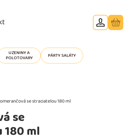
kt
UZENINY A
PÁRTY SALÁTY
POLOTOVARY
omerančová se straciatelou 180 ml
á se
u 180 ml