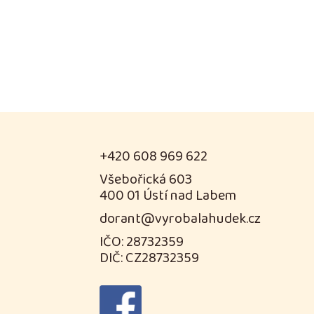
+420 608 969 622
Všebořická 603
400 01 Ústí nad Labem
dorant@vyrobalahudek.cz
IČO: 28732359
DIČ: CZ28732359