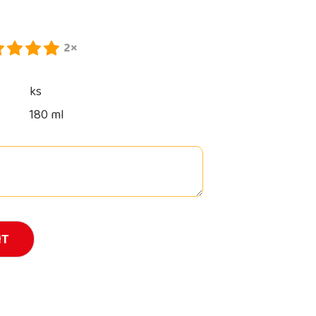
2×
ks
180 ml