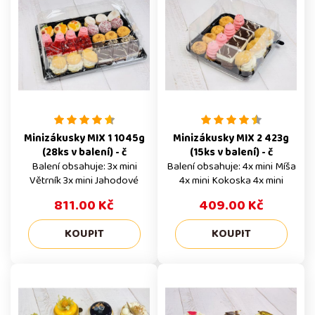
dny
Alergeny Naše výrobky
mohou obsahovat stopy
všech alergenů. Trvanlivost 2
dny
Minizákusky MIX 1 1045g
Minizákusky MIX 2 423g
(28ks v balení) - č
(15ks v balení) - č
Balení obsahuje: 3x mini
Balení obsahuje: 4x mini Míša
Větrník 3x mini Jahodové
4x mini Kokoska 4x mini
potěšení 4x mini Indiánek
Indiánek růžový 3x mini
811.00 Kč
409.00 Kč
růžový 3x Košíček ovocný 3x
Větrník Celé balení Tento
mini Míša 3x Košíček oříškový
produkt prodáváme pouze v
3x mini Rumová koule 3x mini
celém balení po 15 ks a
Kokoska 3x mini Věneček
uvedená cena 360 Kč, je za
Celé balení Tento produkt
celé balení. Alergeny Výrobky
prodáváme pouze v celém
mohou obsahovat stopy
balení po 28 ks a uvedená
všech alergenů. Trvanlivost 2
cena 729 Kč, je za celé balení.
dny