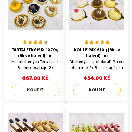
Alergeny Výrobky můžou
obsahovat stopy všech
alergenů. Trvanlivost 2 dny
TARTALETKY MIX 1070g
KOULE MIX 610g (6ks v
(8ks v balení) - m
balení) - m
Mix oblíbených Tartaletek.
Oblíbený mix polokoulí. Balení
Balení obsahuje: 2x
obsahuje: 2x Rafi s nugátem,
Tartaletka mango, 2x
2x Crocantissimo koule, 2x
667.00 Kč
434.00 Kč
Tartaletka karamel, 2x
Bellisimo Celé balení
Tartaletka borůvka, 2x
Mražené zákusky prodáváme
Tartaletka hruška Celé balení
pouze v celém balení.
Mražené zákusky prodáváme
Konkrétně tento produkt je v
pouze v celém balení.
balení po 6 ks a uvedená
Konkrétně tento produkt je v
cena 414 Kč, je za celé balení.
balení po 8 ks a uvedená
Mražený produkt
cena 608 Kč, je za celé balení.
Doporučujeme naše výrobky
Mražený produkt
před konzumací rozmrazovat