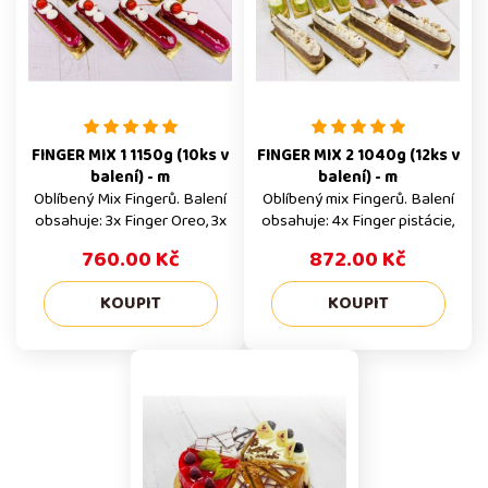
Doporučujeme naše výrobky
pozvolna při teplotách do +5
před konzumací rozmrazovat
po dobu 8h (celé dorty) a 2h
pozvolna při teplotách do +5
(malé zákusky) Alergeny Naše
po dobu 8h (celé dorty) a 2h
výrobky mohou obsahovat
(malé zákusky) Alergeny
stopy všech alergenů.
Výrobky mohou obsahovat
Trvanlivost 2 dny / mražené
stopy všech alergenů. T
FINGER MIX 1 1150g (10ks v
FINGER MIX 2 1040g (12ks v
balení) - m
balení) - m
Oblíbený Mix Fingerů. Balení
Oblíbený mix Fingerů. Balení
obsahuje: 3x Finger Oreo, 3x
obsahuje: 4x Finger pistácie,
Finger Tofee, 4x Finger višeń
4x Finger malina, 4x Finger
760.00 Kč
872.00 Kč
Celé balení Mražené zákusky
oříšek Celé balení Mražené
prodáváme pouze v celém
zákusky prodáváme pouze v
balení. Konkrétně tento
celém balení. Konkrétně
produkt je v balení po 10 ks a
tento produkt je v balení po
uvedená cena 690 Kč, je za
12 ks a uvedená cena 828 Kč,
celé balení. Mražený produkt
je za celé balení. Mražený
Doporučujeme naše výrobky
produkt Doporučujeme naše
před konzumací rozmrazovat
výrobky před konzumací
pozvolna při teplotách do +5
rozmrazovat pozvolna při
po dobu 8h (celé dorty) a 2h
teplotách do +5 po dobu 8h
(malé zákusky) Alergeny
(celé dorty) a 2h (malé