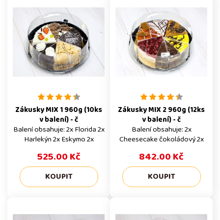
Zákusky MIX 1 960g (10ks
Zákusky MIX 2 960g (12ks
v balení) - č
v balení) - č
Balení obsahuje: 2x Florida 2x
Balení obsahuje: 2x
Harlekýn 2x Eskymo 2x
Cheesecake čokoládový 2x
Kubánský dort 2x Karamelový
Cheesecake slaný karamel 2x
525.00 Kč
842.00 Kč
šlehačkový Celé balení Tento
Špička DUO 2x Špaldový s
produkt prodáváme pouze v
nugátem 2x Cheesecake
celém balení po 10 ks a
jahodový 2x Lotuskový dort
uvedená cena 483 Kč, je za
Celé balení Tento produkt
celé balení. Alergeny Výrobky
prodáváme pouze v celém
mohou obsahovat stopy
balení po 12 ks a uvedená
všech alergenů. Trvanlivost 2
cena 789 Kč, je za celé balení.