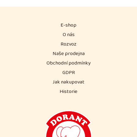
stopy všech alergenů.
Trvanlivost 2 dny / Mražené
180 dní
E-shop
O nás
Rozvoz
Naše prodejna
Obchodní podmínky
GDPR
Jak nakupovat
Historie