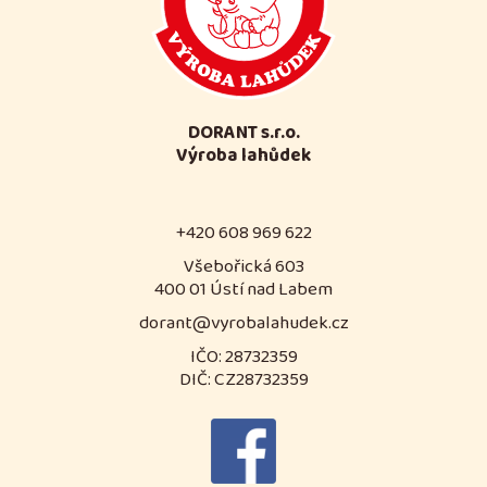
DORANT s.r.o.
Výroba lahůdek
+420 608 969 622
Všebořická 603
400 01 Ústí nad Labem
dorant@vyrobalahudek.cz
IČO: 28732359
DIČ: CZ28732359