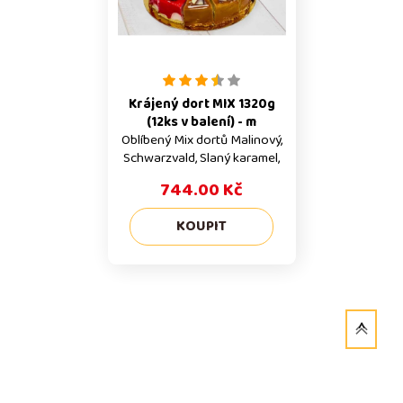
Výrobky mohou obsahovat
zákusky) Alergeny Výrobky
stopy všech alergenů.
mohou obsahovat stopy
Trvanlivost 2 dny / mražené
všech alergenů. Trvanlivost 2
180 dní
dny / mražené 180 d
Krájený dort MIX 1320g
(12ks v balení) - m
Oblíbený Mix dortů Malinový,
Schwarzvald, Slaný karamel,
Punčový dort Celé balení
744.00 Kč
Mražené zákusky prodáváme
pouze v celém balení.
Konkrétně tento produkt je v
balení po 12 ks a uvedená
cena 744 Kč, je za celé balení.
Mražený produkt
Doporučujeme naše výrobky
před konzumací rozmrazovat
pozvolna při teplotách do +5
po dobu 8h (celé dorty) a 2h
(malé zákusky) Alergeny
Výrobky mohou obsahovat