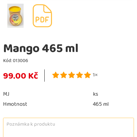
Mango 465 ml
Kód:
013006
99.00 Kč
1×
MJ
ks
Hmotnost
465 ml