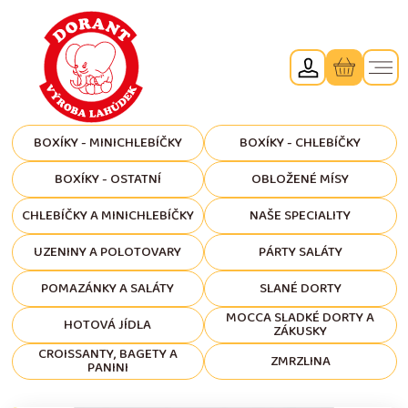
BOXÍKY - MINICHLEBÍČKY
BOXÍKY - CHLEBÍČKY
BOXÍKY - OSTATNÍ
OBLOŽENÉ MÍSY
CHLEBÍČKY A MINICHLEBÍČKY
NAŠE SPECIALITY
UZENINY A POLOTOVARY
PÁRTY SALÁTY
POMAZÁNKY A SALÁTY
SLANÉ DORTY
MOCCA SLADKÉ DORTY A
HOTOVÁ JÍDLA
ZÁKUSKY
CROISSANTY, BAGETY A
ZMRZLINA
PANINI