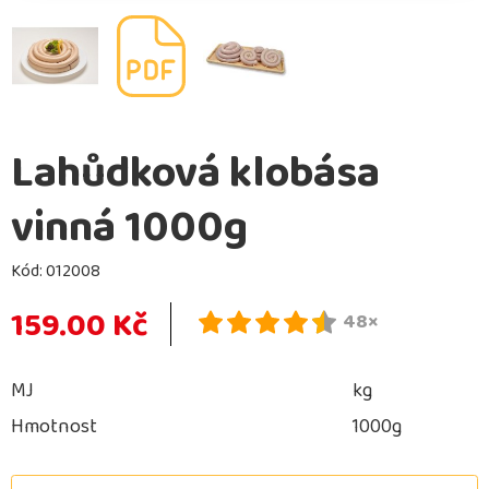
Lahůdková klobása
vinná 1000g
Kód:
012008
159.00 Kč
48×
MJ
kg
Hmotnost
1000g