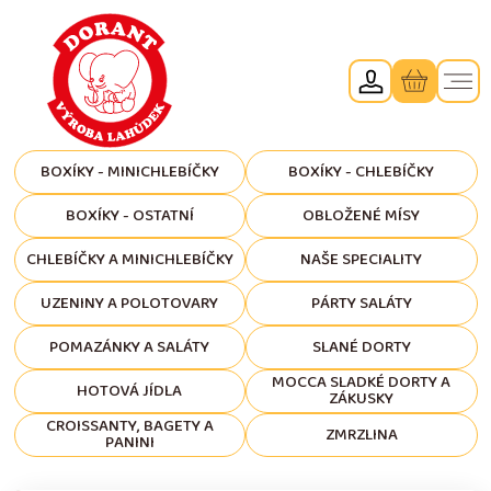
BOXÍKY - MINICHLEBÍČKY
BOXÍKY - CHLEBÍČKY
BOXÍKY - OSTATNÍ
OBLOŽENÉ MÍSY
CHLEBÍČKY A MINICHLEBÍČKY
NAŠE SPECIALITY
UZENINY A POLOTOVARY
PÁRTY SALÁTY
POMAZÁNKY A SALÁTY
SLANÉ DORTY
MOCCA SLADKÉ DORTY A
HOTOVÁ JÍDLA
ZÁKUSKY
CROISSANTY, BAGETY A
ZMRZLINA
PANINI