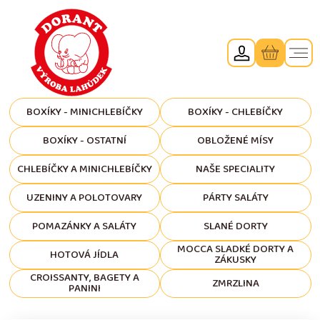
BOXÍKY - MINICHLEBÍČKY
BOXÍKY - CHLEBÍČKY
BOXÍKY - OSTATNÍ
OBLOŽENÉ MÍSY
CHLEBÍČKY A MINICHLEBÍČKY
NAŠE SPECIALITY
UZENINY A POLOTOVARY
PÁRTY SALÁTY
POMAZÁNKY A SALÁTY
SLANÉ DORTY
MOCCA SLADKÉ DORTY A
HOTOVÁ JÍDLA
ZÁKUSKY
CROISSANTY, BAGETY A
ZMRZLINA
PANINI