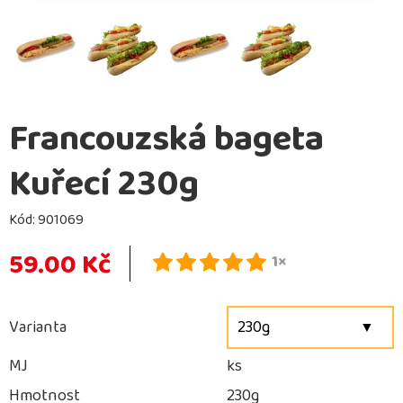
Francouzská bageta
Kuřecí 230g
Kód:
901069
59.00 Kč
1×
Varianta
230g
MJ
ks
Hmotnost
230g