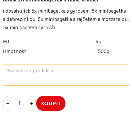
Boxík 20 ks minibagetek v malé krabici
( obsahující: 5x minibagetka s gyrosem, 5x minibagetka
s debrecínkou, 5x minibagetka s rajčetem a mozzarelou,
5x minibagetka sýrová)
MJ
ks
Hmotnost
1500g
−
+