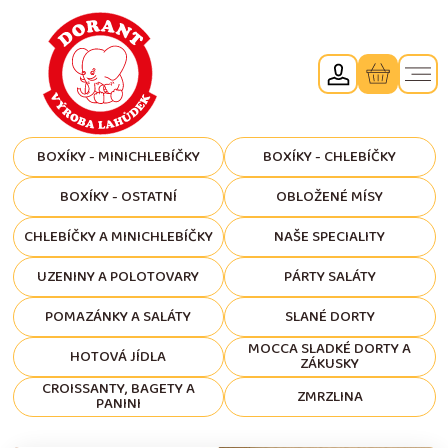
BOXÍKY - MINICHLEBÍČKY
BOXÍKY - CHLEBÍČKY
BOXÍKY - OSTATNÍ
OBLOŽENÉ MÍSY
CHLEBÍČKY A MINICHLEBÍČKY
NAŠE SPECIALITY
UZENINY A POLOTOVARY
PÁRTY SALÁTY
POMAZÁNKY A SALÁTY
SLANÉ DORTY
MOCCA SLADKÉ DORTY A
HOTOVÁ JÍDLA
ZÁKUSKY
CROISSANTY, BAGETY A
ZMRZLINA
PANINI