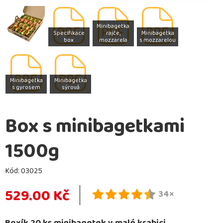
Minibagetka
Specifikace
rajče,
Minibagetka
box
mozzarela
s mozzarelou
Minibagetka
Minibagetka
s gyrosem
sýrová
Box s minibagetkami
1500g
Kód:
03025
529.00 Kč
34×