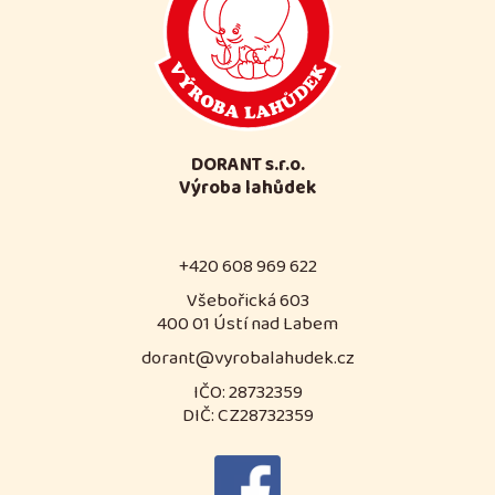
DORANT s.r.o.
Výroba lahůdek
+420 608 969 622
Všebořická 603
400 01 Ústí nad Labem
dorant@vyrobalahudek.cz
IČO: 28732359
DIČ: CZ28732359